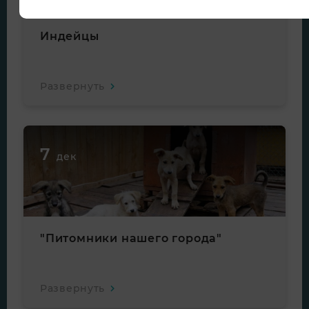
Индейцы
Развернуть
7
дек
"Питомники нашего города"
Развернуть