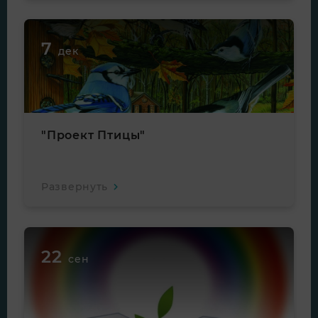
7
дек
"Проект Птицы"
Развернуть
22
сен